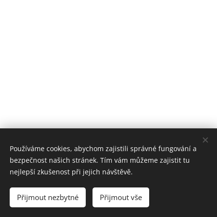
Používáme cookies, abychom zajistili správné fungování a
bezpečnost našich stránek. Tím vám můžeme zajistit tu
nejlepší zkušenost při jejich návštěvě.
Obrázky poskytl
Pexels
Přijmout nezbytné
Přijmout vše
Vytvořeno službou
Webnode
Cookies