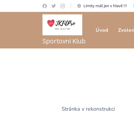
Limity máš jen v hlavě !!!
Úvod
Zvole
Sportovní Klub
Stránka v rekonstrukci