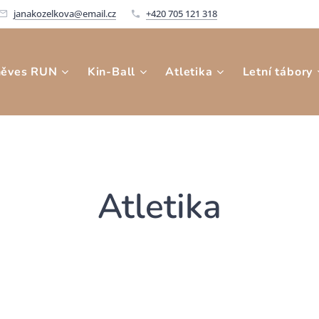
janakozelkova@email.cz
+420 705 121 318
něves RUN
Kin-Ball
Atletika
Letní tábory
Atletika